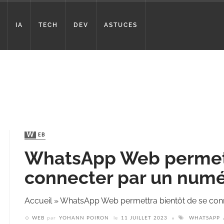
IA
TECH
DEV
ASTUCES
WEB
WhatsApp Web permett
connecter par un numé
Accueil
»
WhatsApp Web permettra bientôt de se con
WEB
par
YOHANN POIRON
le
11 JUILLET 2023
WHATSAPP