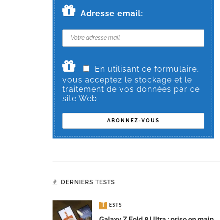
Adresse email:
En utilisant ce formulaire,
vous acceptez le stockage et le
traitement de vos données par ce
site Web.
DERNIERS TESTS
TESTS
Galaxy Z Fold 8 Ultra : prise en main