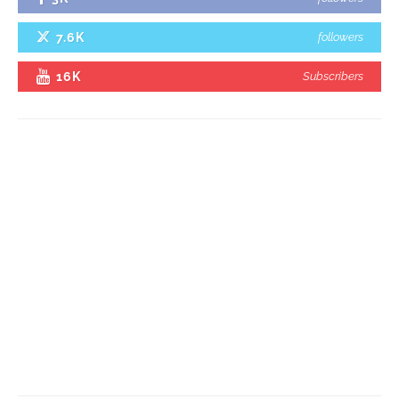
7.6K
followers
16K
Subscribers