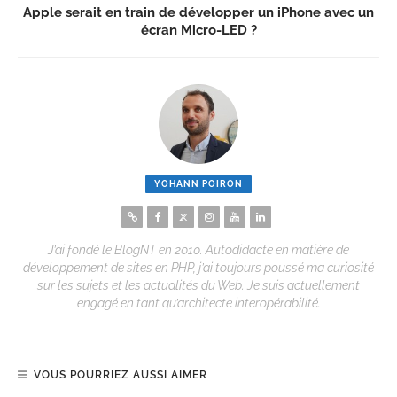
Apple serait en train de développer un iPhone avec un
écran Micro-LED ?
YOHANN POIRON
J’ai fondé le BlogNT en 2010. Autodidacte en matière de
développement de sites en PHP, j’ai toujours poussé ma curiosité
sur les sujets et les actualités du Web. Je suis actuellement
engagé en tant qu’architecte interopérabilité.
VOUS POURRIEZ AUSSI AIMER