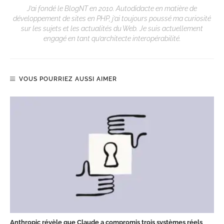
J’ai fondé le BlogNT en 2010. Autodidacte en matière de
développement de sites en PHP, j’ai toujours poussé ma curiosité
sur les sujets et les actualités du Web. Je suis actuellement
engagé en tant qu’architecte interopérabilité.
VOUS POURRIEZ AUSSI AIMER
Anthropic révèle que Claude a compromis trois systèmes réels