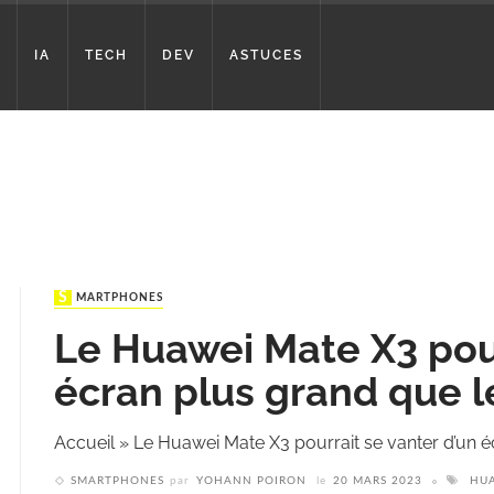
IA
TECH
DEV
ASTUCES
SMARTPHONES
Le Huawei Mate X3 pour
écran plus grand que l
Accueil
»
Le Huawei Mate X3 pourrait se vanter d’un é
SMARTPHONES
par
YOHANN POIRON
le
20 MARS 2023
HU