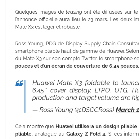
Quelques images de
teasing
ont été diffusées sur le
l’annonce officielle aura lieu le 23 mars. Les deux
Mate X3 est léger et robuste.
Ross Young, PDG de Display Supply Chain Consultants
smartphone pliable haut de gamme de Huawei. Selon R
du Mate X3 sur son compte Twitter, le smartphone s
pouces et d’un écran de couverture de 6,45 pouces
.
Huawei Mate X3 foldable to launch 
6.45″ cover display. LTPO. UTG. Hua
production and target volume are hi
— Ross Young (@DSCCRoss)
March 1
Cela montre que
Huawei utilisera un design pliable
pliable
, analogue au
Galaxy Z Fold 4
. Si ces infor