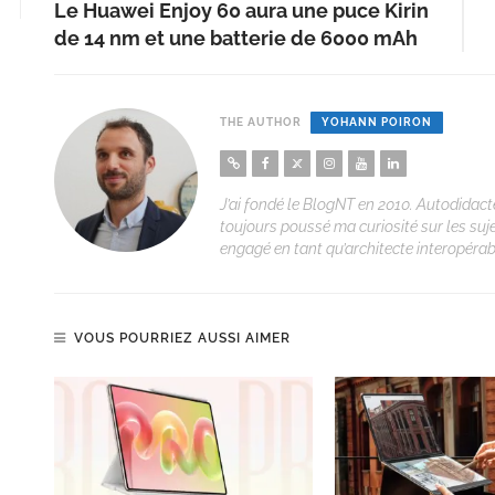
Le Huawei Enjoy 60 aura une puce Kirin
de 14 nm et une batterie de 6000 mAh
THE AUTHOR
YOHANN POIRON
J’ai fondé le BlogNT en 2010. Autodidacte
toujours poussé ma curiosité sur les suj
engagé en tant qu’architecte interopérabi
VOUS POURRIEZ AUSSI AIMER