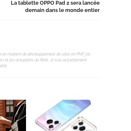
La tablette OPPO Pad 2 sera lancée
demain dans le monde entier
 en matière de développement de sites en PHP, j’ai
ets et les actualités du Web. Je suis actuellement
lité.