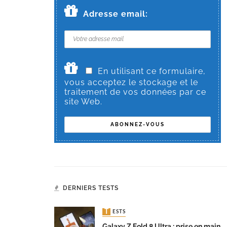
Adresse email:
En utilisant ce formulaire,
vous acceptez le stockage et le
traitement de vos données par ce
site Web.
DERNIERS TESTS
TESTS
Galaxy Z Fold 8 Ultra : prise en main