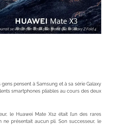
rrait se vanter d'un écran plus grand que le Galaxy Z Fold 4
des gens pensent à Samsung et à sa série Galaxy
cellents smartphones pliables au cours des deux
ieur, le Huawei Mate Xs2 était l’un des rares
an ne présentait aucun pli. Son successeur, le