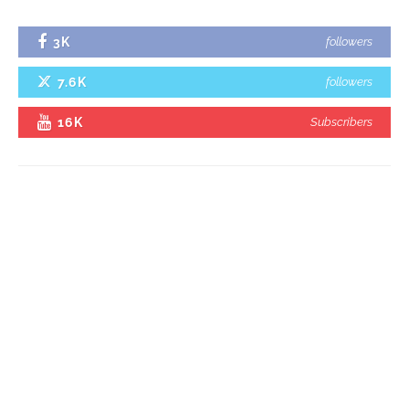
3K
followers
7.6K
followers
16K
Subscribers