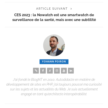
ARTICLE SUIVANT
CES 2023 : la Nowatch est une smartwatch de
surveillance de la santé, mais avec une subtilité
YOHANN POIRON
J’ai fondé le BlogNT en 2010. Autodidacte en matière de
développement de sites en PHP, j’ai toujours poussé ma curiosité
sur les sujets et les actualités du Web. Je suis actuellement
engagé en tant qu’architecte interopérabilité.