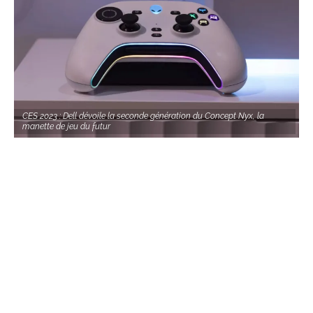
CES 2023 : Dell dévoile la seconde génération du Concept Nyx, la
manette de jeu du futur