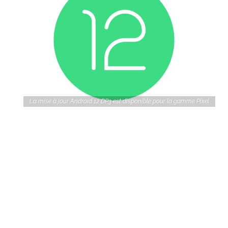
La mise à jour Android 12 DP3 est disponible pour la gamme Pixel