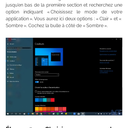
jusqu’en bas de la première section et recherchez une
option indiquant « Choisissez le mode de votre
application ». Vous aurez ici deux options : « Clair » et «
Sombre ». Cochez la bulle à côté de « Sombre ».