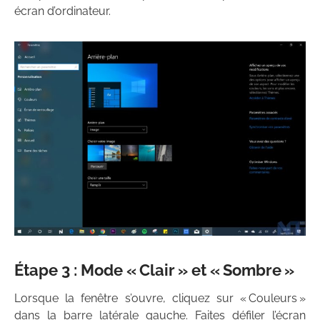
écran d’ordinateur.
Étape 3 : Mode « Clair » et « Sombre »
Lorsque la fenêtre s’ouvre, cliquez sur « Couleurs »
dans la barre latérale gauche. Faites défiler l’écran