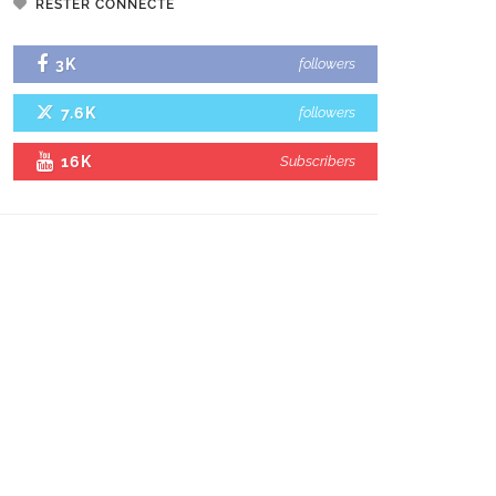
RESTER CONNECTÉ
3K
followers
7.6K
followers
16K
Subscribers