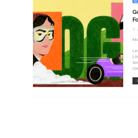
G
Fo
PA
Le
Lo
so
co