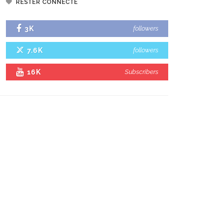
RESTER CONNECTÉ
3K
followers
7.6K
followers
16K
Subscribers