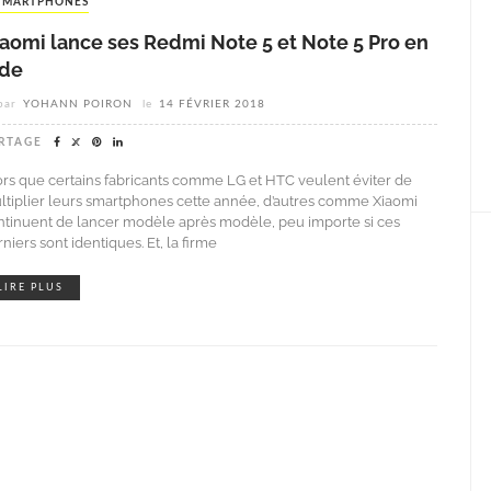
SMARTPHONES
iaomi lance ses Redmi Note 5 et Note 5 Pro en
nde
par
YOHANN POIRON
le
14 FÉVRIER 2018
RTAGE
ors que certains fabricants comme LG et HTC veulent éviter de
ltiplier leurs smartphones cette année, d’autres comme Xiaomi
ntinuent de lancer modèle après modèle, peu importe si ces
niers sont identiques. Et, la firme
LIRE PLUS