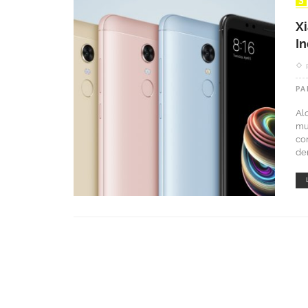
X
I
PA
Al
mu
co
der