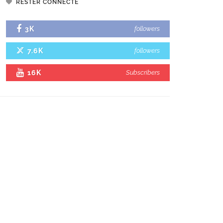
RESTER CONNECTÉ
3K
followers
7.6K
followers
16K
Subscribers