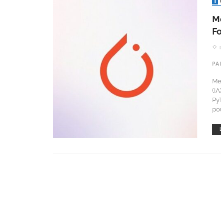
Me
F
PA
Met
(I
Py
po