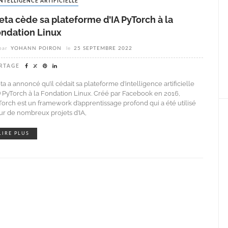
INTELLIGENCE ARTIFICIELLE
ta cède sa plateforme d’IA PyTorch à la
ondation Linux
par
YOHANN POIRON
le
25 SEPTEMBRE 2022
RTAGE
a a annoncé qu’il cédait sa plateforme d’intelligence artificielle
A) PyTorch à la Fondation Linux. Créé par Facebook en 2016,
Torch est un framework d’apprentissage profond qui a été utilisé
ur de nombreux projets d’IA,
LIRE PLUS