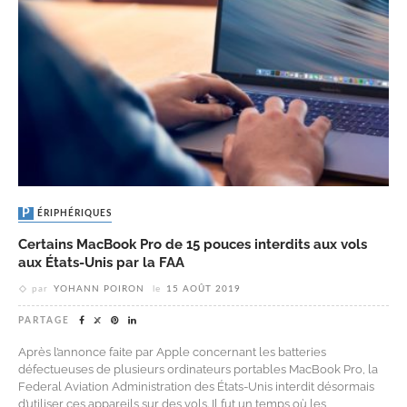
PÉRIPHÉRIQUES
Certains MacBook Pro de 15 pouces interdits aux vols
aux États-Unis par la FAA
par
YOHANN POIRON
le
15 AOÛT 2019
PARTAGE
Après l’annonce faite par Apple concernant les batteries
défectueuses de plusieurs ordinateurs portables MacBook Pro, la
Federal Aviation Administration des États-Unis interdit désormais
d’utiliser ces appareils sur des vols. Il fut un temps où les