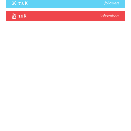
7.6K
followers
16K
Subscribers