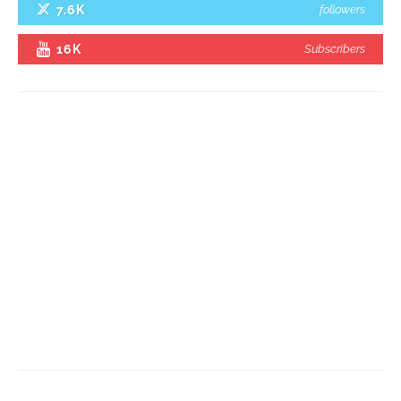
7.6K
followers
16K
Subscribers