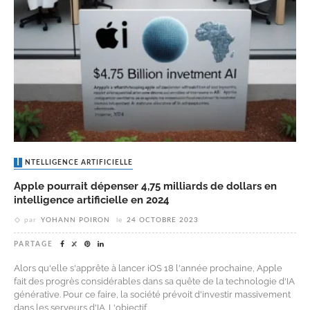
INTELLIGENCE ARTIFICIELLE
Apple pourrait dépenser 4,75 milliards de dollars en
intelligence artificielle en 2024
par
YOHANN POIRON
le
24 OCTOBRE 2023
PARTAGE
Alors qu'elle s'apprête à lancer iOS 18 l'année prochaine, Apple
fait des progrès considérables dans sa quête de la technologie d'IA
générative. Pour ce faire, la société prévoit d'investir massivement
dans les serveurs d'IA. L'objectif