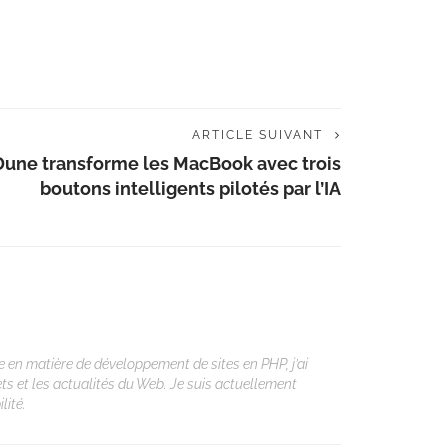
ARTICLE SUIVANT
Dune transforme les MacBook avec trois
boutons intelligents pilotés par l’IA
 en matière de développement de sites en PHP, j’ai
ets et les actualités du Web. Je suis actuellement
lité.