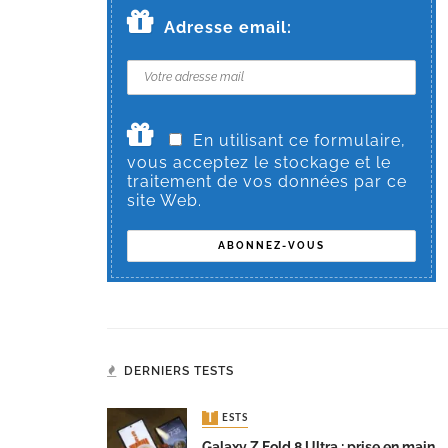
Adresse email:
En utilisant ce formulaire,
vous acceptez le stockage et le
traitement de vos données par ce
site Web.
DERNIERS TESTS
TESTS
Galaxy Z Fold 8 Ultra : prise en main