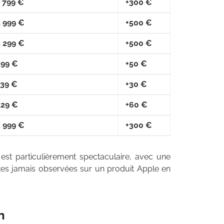
 799 €
+300 €
2 999 €
+500 €
5 299 €
+500 €
399 €
+50 €
139 €
+30 €
229 €
+60 €
3 999 €
+300 €
st particulièrement spectaculaire, avec une
ntes jamais observées sur un produit Apple en
n