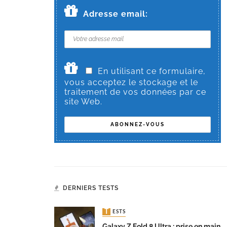
Adresse email:
En utilisant ce formulaire,
vous acceptez le stockage et le
traitement de vos données par ce
site Web.
DERNIERS TESTS
TESTS
Galaxy Z Fold 8 Ultra : prise en main