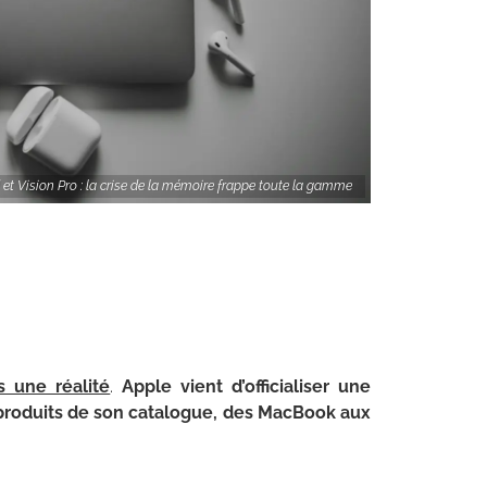
et Vision Pro : la crise de la mémoire frappe toute la gamme
s une réalité
.
Apple vient d’officialiser une
 produits de son catalogue, des MacBook aux