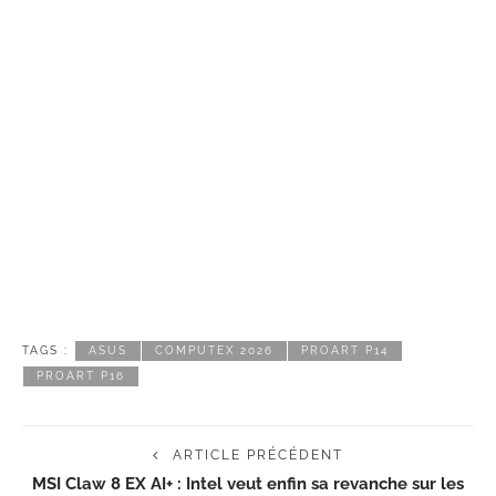
TAGS :
ASUS
COMPUTEX 2026
PROART P14
PROART P16
ARTICLE PRÉCÉDENT
MSI Claw 8 EX AI+ : Intel veut enfin sa revanche sur les