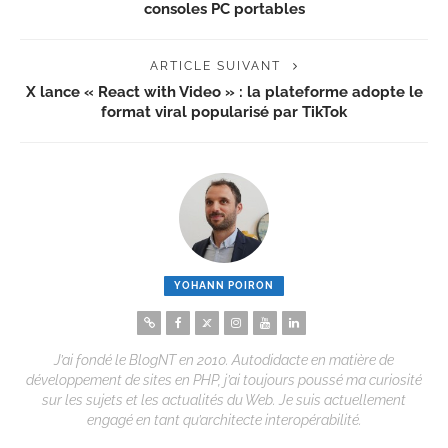
consoles PC portables
ARTICLE SUIVANT
X lance « React with Video » : la plateforme adopte le
format viral popularisé par TikTok
YOHANN POIRON
J’ai fondé le BlogNT en 2010. Autodidacte en matière de
développement de sites en PHP, j’ai toujours poussé ma curiosité
sur les sujets et les actualités du Web. Je suis actuellement
engagé en tant qu’architecte interopérabilité.