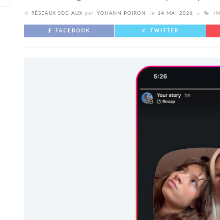
RÉSEAUX SOCIAUX
par
YOHANN POIRON
le
14 MAI 2026
I
FACEBOOK
TWITTER