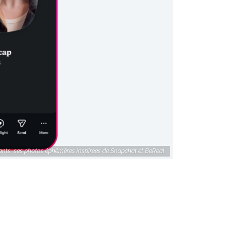
ants, ses photos éphémères inspirées de Snapchat et BeReal