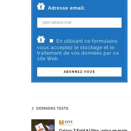
Adresse email:
En utilisant ce formulaire,
vous acceptez le stockage et le
traitement de vos données par ce
site Web.
DERNIERS TESTS
TESTS
Galaxy Z Fold 8 Ultra : prise en main