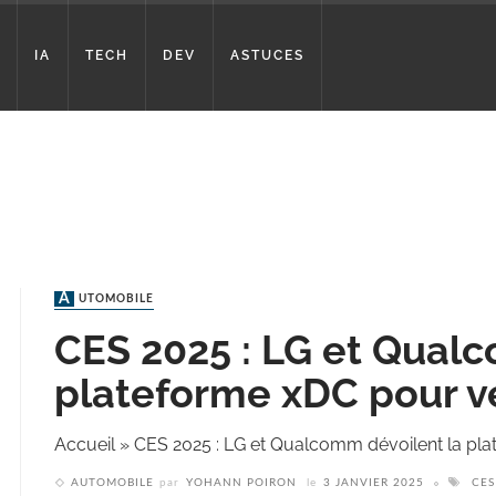
IA
TECH
DEV
ASTUCES
AUTOMOBILE
CES 2025 : LG et Qual
plateforme xDC pour v
Accueil
»
CES 2025 : LG et Qualcomm dévoilent la pl
AUTOMOBILE
par
YOHANN POIRON
le
3 JANVIER 2025
CES