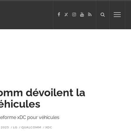
comm dévoilent la
éhicules
ateforme xDC pour véhicules
 2025
LG
QUALCOMM
XDC