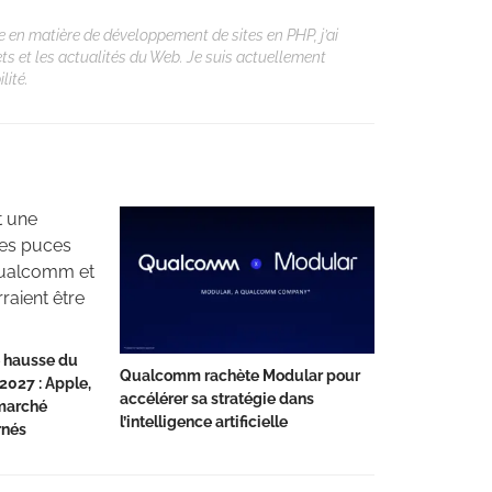
 en matière de développement de sites en PHP, j’ai
ets et les actualités du Web. Je suis actuellement
lité.
 hausse du
Qualcomm rachète Modular pour
2027 : Apple,
accélérer sa stratégie dans
marché
l’intelligence artificielle
rnés