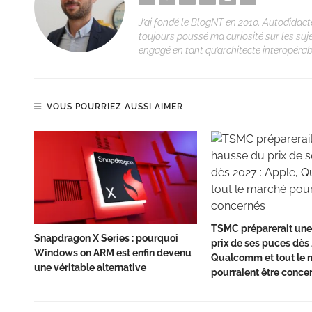
J’ai fondé le BlogNT en 2010. Autodidacte
toujours poussé ma curiosité sur les suj
engagé en tant qu’architecte interopérabi
VOUS POURRIEZ AUSSI AIMER
TSMC préparerait une
Snapdragon X Series : pourquoi
prix de ses puces dès 
Windows on ARM est enfin devenu
Qualcomm et tout le 
une véritable alternative
pourraient être conce