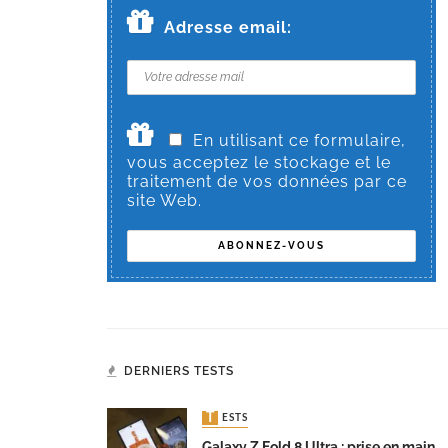
Adresse email:
En utilisant ce formulaire,
vous acceptez le stockage et le
traitement de vos données par ce
site Web.
DERNIERS TESTS
TESTS
Galaxy Z Fold 8 Ultra : prise en main