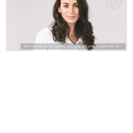
Mira Murati quitte OpenAI : un coup dur pour le géant de l'IA ?