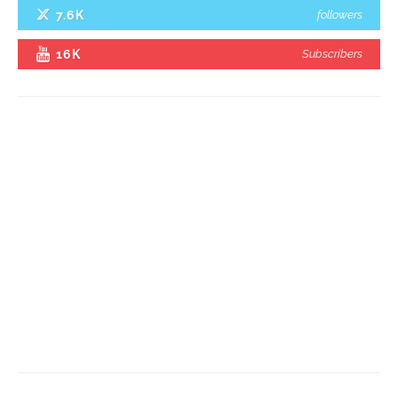
7.6K
followers
16K
Subscribers