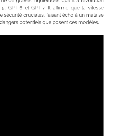
mé de graves inquiétudes quant à l’évolution
5, GPT-6 et GPT-7. Il affirme que la vitesse
sécurité cruciales, faisant écho à un malaise
 dangers potentiels que posent ces modèles.