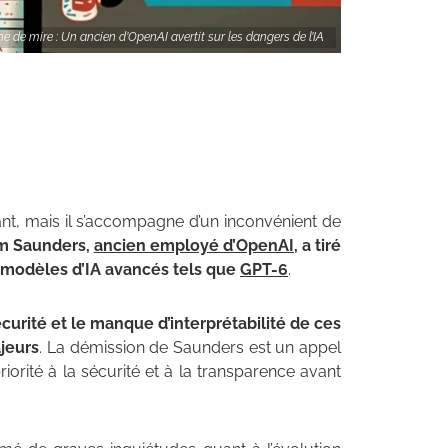
e de mire : Un ancien d’OpenAI avertit sur les dangers de l’IA
nt, mais il s’accompagne d’un inconvénient de
am Saunders,
ancien employé d’OpenAI
, a tiré
s modèles d’IA avancés tels que
GPT-6
.
rité et le manque d’interprétabilité de ces
jeurs
. La démission de Saunders est un appel
iorité à la sécurité et à la transparence avant