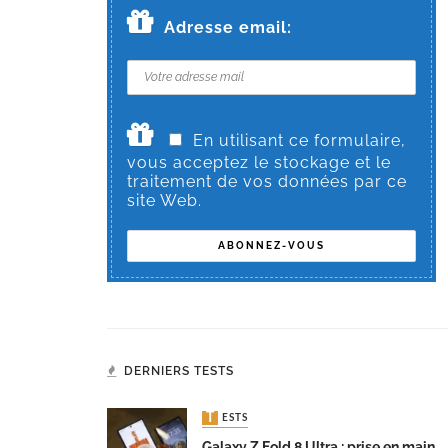
Adresse email:
En utilisant ce formulaire,
vous acceptez le stockage et le
traitement de vos données par ce
site Web.
DERNIERS TESTS
TESTS
Galaxy Z Fold 8 Ultra : prise en main