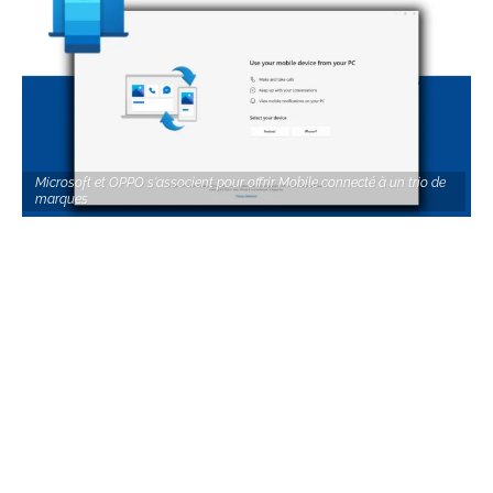
Microsoft et OPPO s'associent pour offrir Mobile connecté à un trio de
marques