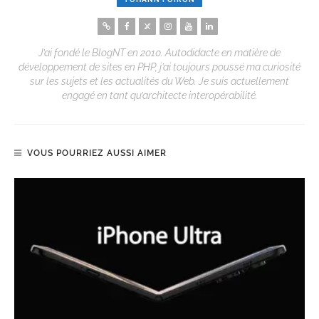
J’ai fondé le BlogNT en 2010. Autodidacte en matière de
développement de sites en PHP, j’ai toujours poussé ma curiosité
sur les sujets et les actualités du Web. Je suis actuellement
engagé en tant qu’architecte interopérabilité.
VOUS POURRIEZ AUSSI AIMER