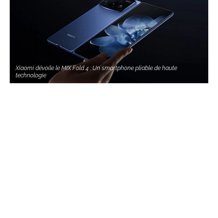
Xiaomi dévoile le MIX Fold 4 : Un smartphone pliable de haute
technologie