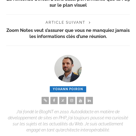
sur le plan visuel
ARTICLE SUIVANT
Zoom Notes veut s’assurer que vous ne manquiez jamais
les informations clés d’une réunion.
YOHANN POIRON
J’ai fondé le BlogNT en 2010. Autodidacte en matière de
développement de sites en PHP, j’ai toujours poussé ma curiosité
sur les sujets et les actualités du Web. Je suis actuellement
engagé en tant qu’architecte interopérabilité.