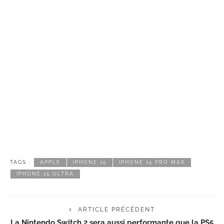
TAGS :
APPLE
IPHONE 15
IPHONE 15 PRO MAX
IPHONE 15 ULTRA
ARTICLE PRÉCÉDENT
La Nintendo Switch 2 sera aussi performante que la PS5