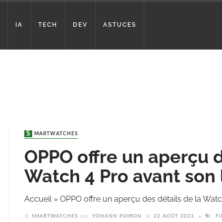
IA
TECH
DEV
ASTUCES
SMARTWATCHES
OPPO offre un aperçu d
Watch 4 Pro avant son
Accueil
»
OPPO offre un aperçu des détails de la Wat
SMARTWATCHES
par
YOHANN POIRON
le
22 AOÛT 2023
F