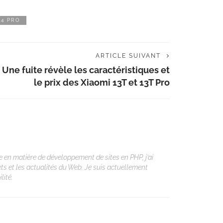
 4 PRO
ARTICLE SUIVANT
Une fuite révèle les caractéristiques et
le prix des Xiaomi 13T et 13T Pro
 en matière de développement de sites en PHP, j’ai
ets et les actualités du Web. Je suis actuellement
lité.