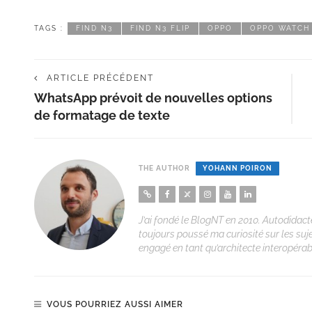
TAGS :
FIND N3
FIND N3 FLIP
OPPO
OPPO WATCH
ARTICLE PRÉCÉDENT
WhatsApp prévoit de nouvelles options
de formatage de texte
THE AUTHOR
YOHANN POIRON
J’ai fondé le BlogNT en 2010. Autodidacte
toujours poussé ma curiosité sur les suj
engagé en tant qu’architecte interopérabi
VOUS POURRIEZ AUSSI AIMER