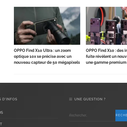
OPPO Find X10 Ultra : un zoom
OPPO Find X10 : des 
optique 10x se précise avec un
fuite révèlent un nou
nouveau capteur de 50 mégapixels
une gamme premium 
 D’INFOS
UNE QUESTION ?
OS
T