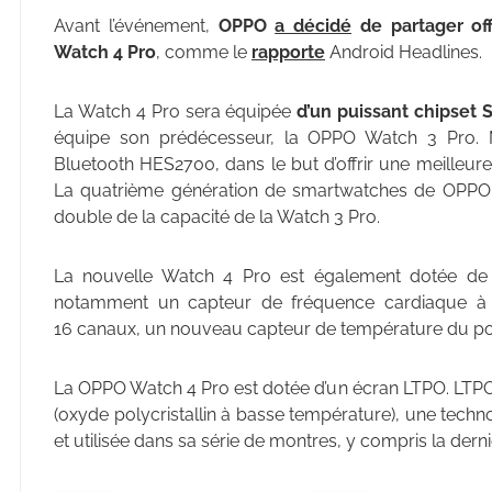
Avant l’événement,
OPPO
a décidé
de partager off
Watch 4 Pro
, comme le
rapporte
Android Headlines.
La Watch 4 Pro sera équipée
d’un puissant chipset
équipe son prédécesseur, la OPPO Watch 3 Pro. Ma
Bluetooth HES2700, dans le but d’offrir une meilleur
La quatrième génération de smartwatches de OPPO
double de la capacité de la Watch 3 Pro.
La nouvelle Watch 4 Pro est également dotée d
notamment un capteur de fréquence cardiaque à 
16 canaux, un nouveau capteur de température du po
La OPPO Watch 4 Pro est dotée d’un écran LTPO. LTPO
(oxyde polycristallin à basse température), une tech
et utilisée dans sa série de montres, y compris la dern