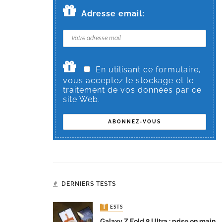
Adresse email:
En utilisant ce formulaire,
vous acceptez le stockage et le
traitement de vos données par ce
site Web.
DERNIERS TESTS
TESTS
Galaxy Z Fold 8 Ultra : prise en main