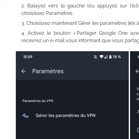
Balayez vers la gauche (ou appuyez sur l’icôn
choisissez Paramètres
Choisissez maintenant Gérer les paramètres liés à 
Activez le bouton « Partager Google One avec
recevrez un e-mail vous informant que vous parta