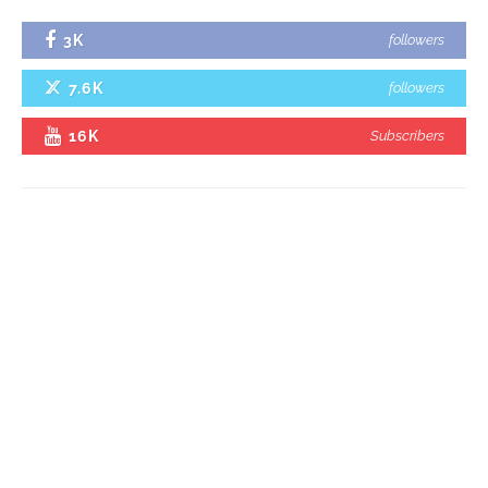
3K
followers
7.6K
followers
16K
Subscribers