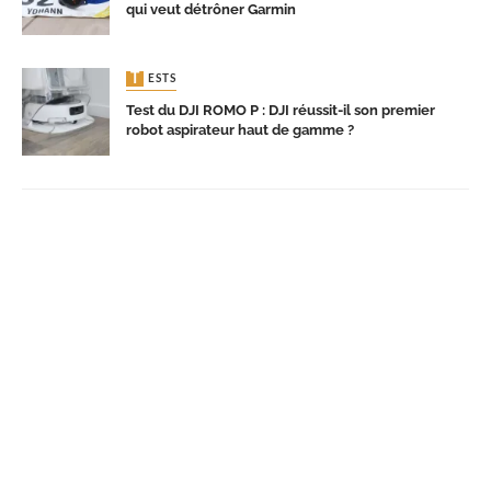
qui veut détrôner Garmin
TESTS
Test du DJI ROMO P : DJI réussit-il son premier
robot aspirateur haut de gamme ?