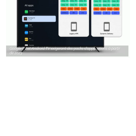
Google TV et Android TV exigeront des packs d'applications à partir
de 2023