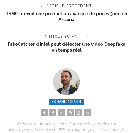
ARTICLE PRÉCÉDENT
TSMC prévoit une production avancée de puces 3 nm en
Arizona
ARTICLE SUIVANT
FakeCatcher d’Intel peut détecter une vidéo Deepfake
en temps réel
YOHANN POIRON
J’ai fondé le BlogNT en 2010. Autodidacte en matière de
développement de sites en PHP, j’ai toujours poussé ma curiosité