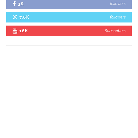
3K
followers
7.6K
followers
16K
Subscribers