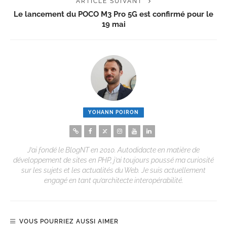
ARTICLE SUIVANT
Le lancement du POCO M3 Pro 5G est confirmé pour le
19 mai
YOHANN POIRON
J’ai fondé le BlogNT en 2010. Autodidacte en matière de
développement de sites en PHP, j’ai toujours poussé ma curiosité
sur les sujets et les actualités du Web. Je suis actuellement
engagé en tant qu’architecte interopérabilité.
VOUS POURRIEZ AUSSI AIMER