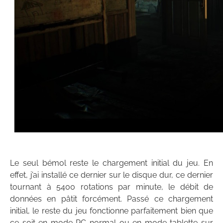
Le seul bémol reste le chargement initial du jeu. En
effet, j’ai installé ce dernier sur le disque dur, ce dernier
tournant à 5400 rotations par minute, le débit de
données en pâtit forcément. Passé ce chargement
initial, le reste du jeu fonctionne parfaitement bien que
ce soit en mode PC normal ou en mode tablette sur