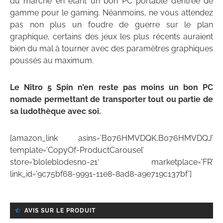
du marché en étant un bon PC portable d’entrée de
gamme pour le gaming. Néanmoins, ne vous attendez
pas non plus un foudre de guerre sur le plan
graphique, certains des jeux les plus récents auraient
bien du mal à tourner avec des paramètres graphiques
poussés au maximum.
Le Nitro 5 Spin n’en reste pas moins un bon PC
nomade permettant de transporter tout ou partie de
sa ludothèque avec soi.
[amazon_link asins=’B076HMVDQK,B076HMVDQJ’
template=’CopyOf-ProductCarousel’
store=’bloleblodesno-21′ marketplace=’FR’
link_id=’9c75bf68-9991-11e8-8ad8-a9e719c137bf’]
AVIS SUR LE PRODUIT