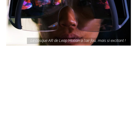
Le casque AR de Leap Motion a l'air fou, mais si excitant !