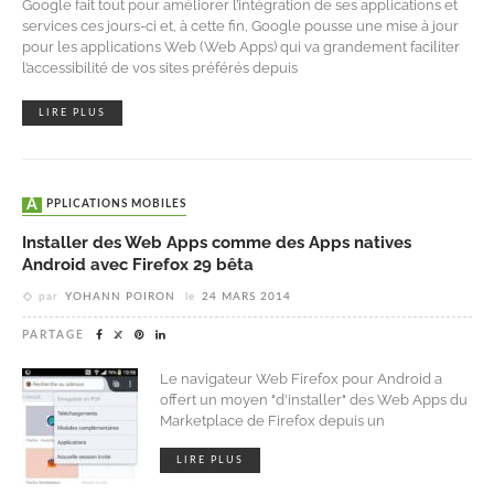
Google fait tout pour améliorer l’intégration de ses applications et
services ces jours-ci et, à cette fin, Google pousse une mise à jour
pour les applications Web (Web Apps) qui va grandement faciliter
l’accessibilité de vos sites préférés depuis
LIRE PLUS
APPLICATIONS MOBILES
Installer des Web Apps comme des Apps natives
Android avec Firefox 29 bêta
par
YOHANN POIRON
le
24 MARS 2014
PARTAGE
Le navigateur Web Firefox pour Android a
offert un moyen "d'installer" des Web Apps du
Marketplace de Firefox depuis un
LIRE PLUS