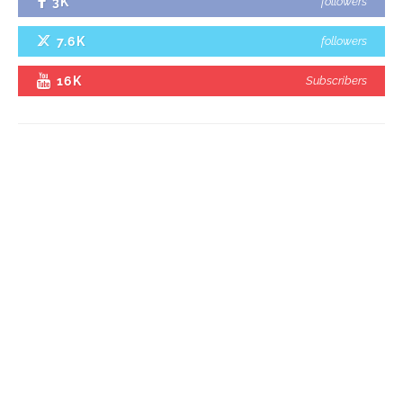
3K
followers
7.6K
followers
16K
Subscribers