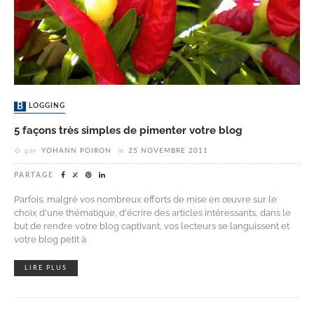
BLOGGING
5 façons très simples de pimenter votre blog
par
YOHANN POIRON
le
25 NOVEMBRE 2011
PARTAGE
Parfois, malgré vos nombreux efforts de mise en œuvre sur le
choix d'une thématique, d'écrire des articles intéressants, dans le
but de rendre votre blog captivant, vos lecteurs se languissent et
votre blog petit à
LIRE PLUS