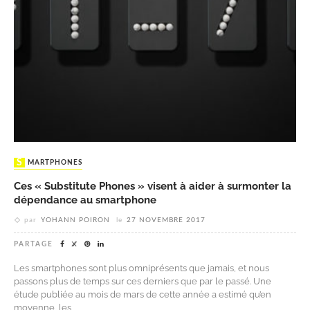
SMARTPHONES
Ces « Substitute Phones » visent à aider à surmonter la
dépendance au smartphone
par
YOHANN POIRON
le
27 NOVEMBRE 2017
PARTAGE
Les smartphones sont plus omniprésents que jamais, et nous
passons plus de temps sur ces derniers que par le passé. Une
étude publiée au mois de mars de cette année a estimé qu’en
moyenne, les