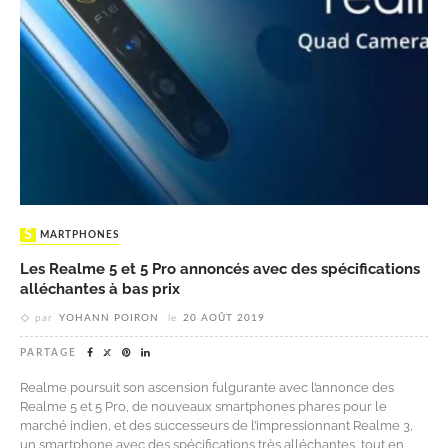
SMARTPHONES
Les Realme 5 et 5 Pro annoncés avec des spécifications
alléchantes à bas prix
par
YOHANN POIRON
le
20 AOÛT 2019
PARTAGE
Realme poursuit son ascension fulgurante avec l’annonce des
Realme 5 et 5 Pro, de nouveaux smartphones phares pour le
marché indien, et des successeurs de l’impressionnant Realme 3,
un smartphone avec des spécifications très alléchantes, tout en