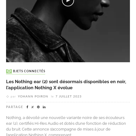
OBJETS CONNECTÉS
Les Nothing ear (2) sont désormais disponibles en noir,
l’application Nothing X évolue
par
YOHANN POIRON
le
7 JUILLET 2023
PARTAGE
Nothing, a dévoilé une nouvelle variante noire de ses écouteurs
ear (2), certifiés Hi-Res Audio et dotés d’une fonction de réduction
du bruit. Cette annonce s’accompagne de mises à jour de
l’application Nothing X, comprenant