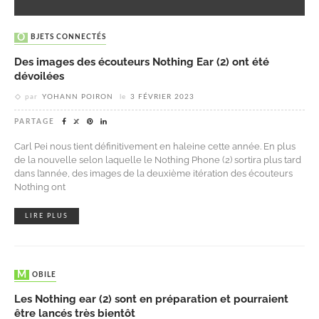
OBJETS CONNECTÉS
Des images des écouteurs Nothing Ear (2) ont été
dévoilées
par
YOHANN POIRON
le
3 FÉVRIER 2023
PARTAGE
Carl Pei nous tient définitivement en haleine cette année. En plus
de la nouvelle selon laquelle le Nothing Phone (2) sortira plus tard
dans l’année, des images de la deuxième itération des écouteurs
Nothing ont
LIRE PLUS
MOBILE
Les Nothing ear (2) sont en préparation et pourraient
être lancés très bientôt