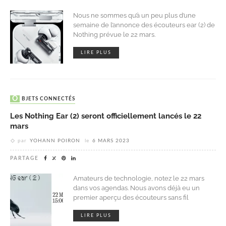
Nous ne sommes qu’à un peu plus d’une
semaine de l’annonce des écouteurs ear (2) de
Nothing prévue le 22 mars.
LIRE PLUS
OBJETS CONNECTÉS
Les Nothing Ear (2) seront officiellement lancés le 22
mars
par
YOHANN POIRON
le
6 MARS 2023
PARTAGE
Amateurs de technologie, notez le 22 mars
dans vos agendas. Nous avons déjà eu un
premier aperçu des écouteurs sans fil
LIRE PLUS