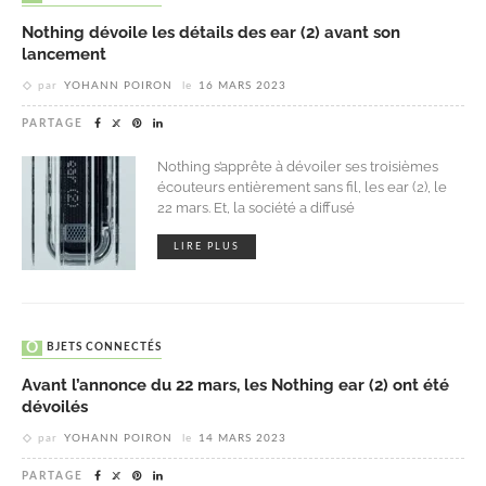
Nothing dévoile les détails des ear (2) avant son
lancement
par
YOHANN POIRON
le
16 MARS 2023
PARTAGE
Nothing s’apprête à dévoiler ses troisièmes
écouteurs entièrement sans fil, les ear (2), le
22 mars. Et, la société a diffusé
LIRE PLUS
OBJETS CONNECTÉS
Avant l’annonce du 22 mars, les Nothing ear (2) ont été
dévoilés
par
YOHANN POIRON
le
14 MARS 2023
PARTAGE