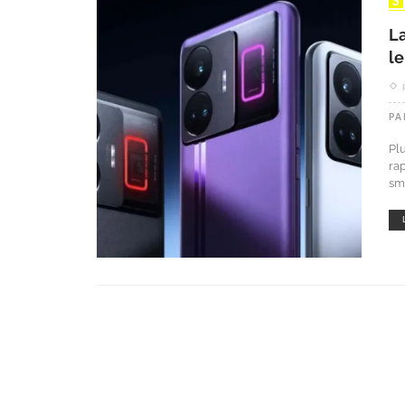
L
l
PA
Pl
ra
sm