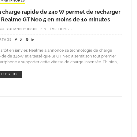
SMARTPHONES
a charge rapide de 240 W permet de recharger
e Realme GT Neo 5 en moins de 10 minutes
par
YOHANN POIRON
le
9 FÉVRIER 2023
RTAGE
us tôt en janvier, Realme a annoncé sa technologie de charge
pide de 240W et a teasé que le GT Neo 5 serait son tout premier
artphone à supporter cette vitesse de charge insensée. Eh bien,
LIRE PLUS