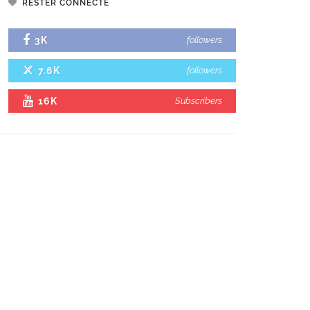
RESTER CONNECTÉ
3K
followers
7.6K
followers
16K
Subscribers