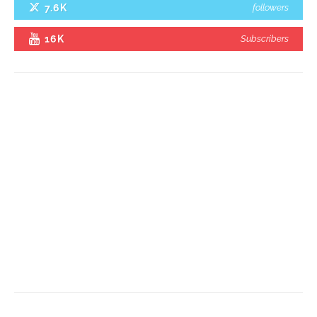
7.6K
followers
16K
Subscribers