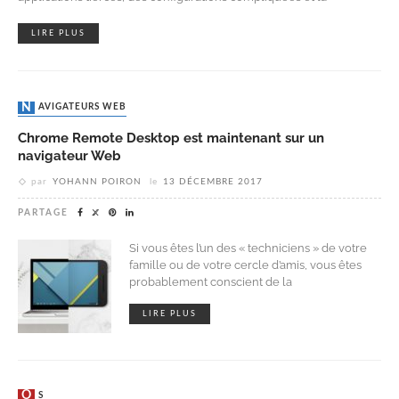
LIRE PLUS
NAVIGATEURS WEB
Chrome Remote Desktop est maintenant sur un
navigateur Web
par
YOHANN POIRON
le
13 DÉCEMBRE 2017
PARTAGE
Si vous êtes l’un des « techniciens » de votre
famille ou de votre cercle d’amis, vous êtes
probablement conscient de la
LIRE PLUS
OS