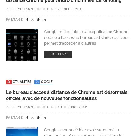
distance Chrome pour Android nommée Chromoting
par
YOHANN POIRON
le
22 JUILLET 2013
PARTAGE
Google met en place une application Chrome
dédiée à l'accès au bureau à distance qui vous
permet d'accéder à d'autres
LIRE PLUS
ACTUALITÉS
GOOGLE
Le bureau d’accès à distance de Chrome est désormais
officiel, avec de nouvelles fonctionnalités
par
YOHANN POIRON
le
31 OCTOBRE 2012
PARTAGE
Google a annoncé hier avoir supprimé la
mention "bêta" de sa propre application de