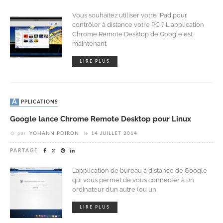
Vous souhaitez utiliser votre iPad pour
contrôler à distance votre PC ? L'application
Chrome Remote Desktop de Google est
maintenant
LIRE PLUS
APPLICATIONS
Google lance Chrome Remote Desktop pour Linux
par
YOHANN POIRON
le
14 JUILLET 2014
PARTAGE
L’application de bureau à distance de Google
qui vous permet de vous connecter à un
ordinateur d’un autre (ou un
LIRE PLUS