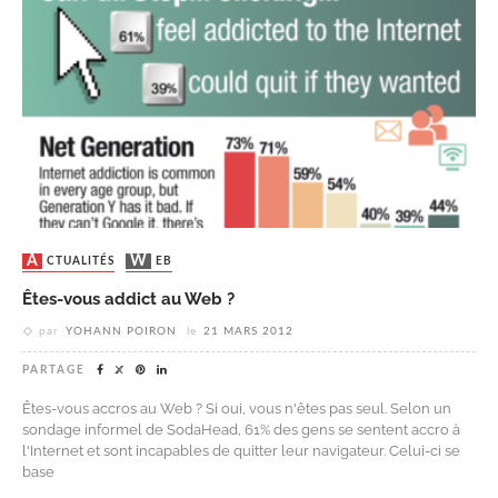
ACTUALITÉS
WEB
Êtes-vous addict au Web ?
par
YOHANN POIRON
le
21 MARS 2012
PARTAGE
Êtes-vous accros au Web ? Si oui, vous n'êtes pas seul. Selon un
sondage informel de SodaHead, 61% des gens se sentent accro à
l'Internet et sont incapables de quitter leur navigateur. Celui-ci se
base