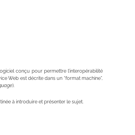
iciel conçu pour permettre l’interopérabilité
vice Web est décrite dans un “format machine”,
nguage
).
inée à introduire et présenter le sujet.