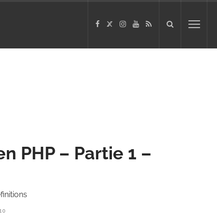
en PHP – Partie 1 –
initions
10