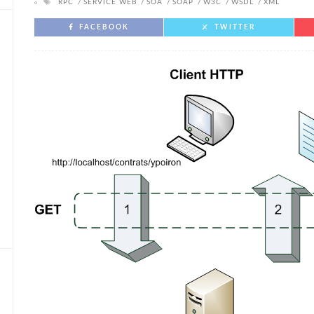
RPC
SERVICE WEB
SOA
SOAP
W3C
WSDL
XML
FACEBOOK
TWITTER