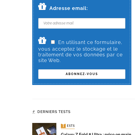
Adresse email:
En utilisant ce formulaire,
vous acceptez le stockage et le
traitement de vos données par ce
site Web.
DERNIERS TESTS
TESTS
Galaxy Z Fold 8 Ultra : prise en main