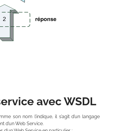
 service avec WSDL
me son nom l’indique, il s’agit d’un langage
nt d’un Web Service.
s d’un Web Service en particulier :