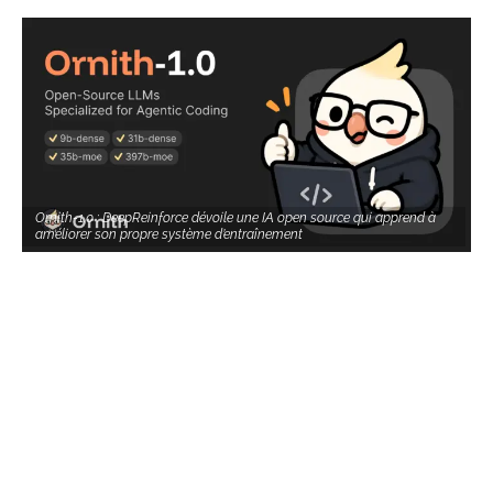
Ornith-1.0 : DeepReinforce dévoile une IA open source qui apprend à
améliorer son propre système d’entraînement