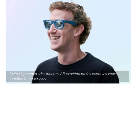
Meta Hypernova : des lunettes AR expérimentales avant les vraies
lunettes Orion en 2027