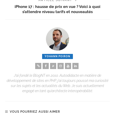
ARTICLE SUIVANT
iPhone 17 : hausse de prix en vue ? Voici à quoi
s’attendre niveau tarifs et nouveautés
YOHANN POIRON
J’ai fondé le BlogNT en 2010. Autodidacte en matière de
développement de sites en PHP, j’ai toujours poussé ma curiosité
sur les sujets et les actualités du Web. Je suis actuellement
engagé en tant qu’architecte interopérabilité.
VOUS POURRIEZ AUSSI AIMER