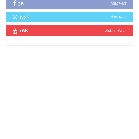
3K
followers
7.6K
followers
16K
Subscribers