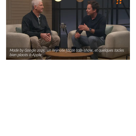
Made by Google 2025 : un keynote façon talk-show… et quelques tacles
bien placés à Apple