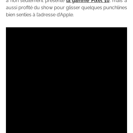
a non seulement présenté
la gamme Pixel 10
, mais a
aussi profité du show pour glisser quelques punchlines
bien senties à l’adresse d’Apple.