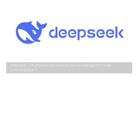
DeepSeek : l'IA chinoise au cœur d'une nouvelle guerre froide
technologique ?