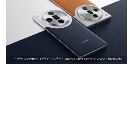
Fuites récentes : OPPO Find X8 Ultra et vivo X200 en avant-première