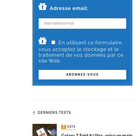
Adresse email:
En utilisant ce formulaire,
vous acceptez le stockage et le
traitement de vos données par ce
site Web.
DERNIERS TESTS
TESTS
Galaxy Z Fold 8 Ultra : prise en main