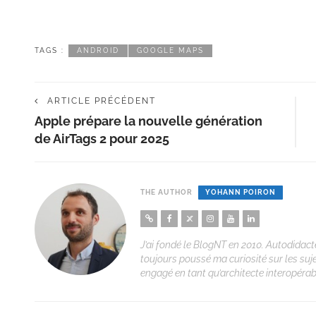
TAGS :
ANDROID
GOOGLE MAPS
ARTICLE PRÉCÉDENT
Apple prépare la nouvelle génération
de AirTags 2 pour 2025
THE AUTHOR
YOHANN POIRON
J’ai fondé le BlogNT en 2010. Autodidacte
toujours poussé ma curiosité sur les suj
engagé en tant qu’architecte interopérabi