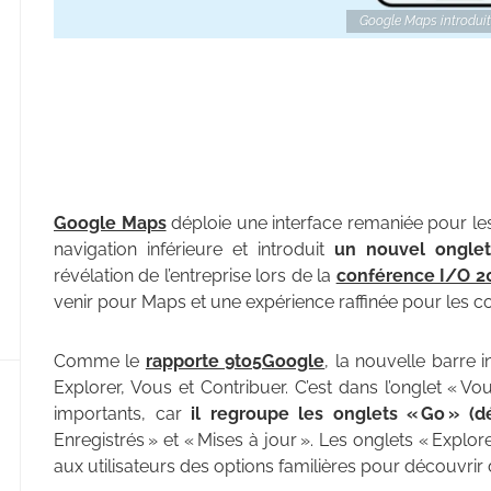
Google Maps introduit 
Google Maps
déploie une interface remaniée pour les 
navigation inférieure et introduit
un nouvel onglet
révélation de l’entreprise lors de la
conférence I/O 2
venir pour Maps et une expérience raffinée pour les c
Comme le
rapporte 9to5Google
, la nouvelle barre 
Explorer, Vous et Contribuer. C’est dans l’onglet « V
importants, car
il regroupe les onglets « Go » (dé
Enregistrés » et « Mises à jour ». Les onglets « Explore
aux utilisateurs des options familières pour découvrir 