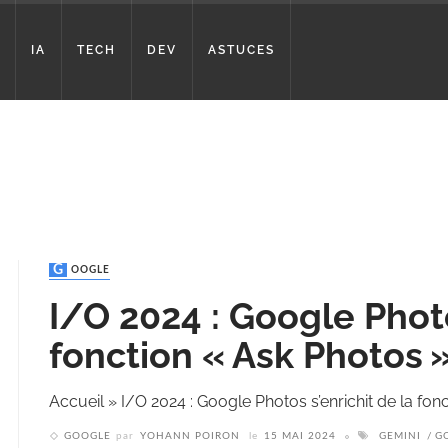
IA
TECH
DEV
ASTUCES
GOOGLE
I/O 2024 : Google Photo
fonction « Ask Photos 
Accueil
»
I/O 2024 : Google Photos s’enrichit de la fon
GOOGLE
par
YOHANN POIRON
le
15 MAI 2024
GEMINI
G