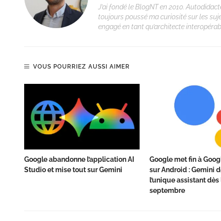
J’ai fondé le BlogNT en 2010. Autodidacte
toujours poussé ma curiosité sur les suj
engagé en tant qu’architecte interopérabi
VOUS POURRIEZ AUSSI AIMER
Google abandonne l’application AI
Google met fin à Goog
Studio et mise tout sur Gemini
sur Android : Gemini 
l’unique assistant dès 
septembre