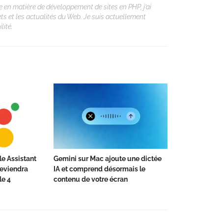
 en matière de développement de sites en PHP, j’ai
ets et les actualités du Web. Je suis actuellement
lité.
le Assistant
Gemini sur Mac ajoute une dictée
deviendra
IA et comprend désormais le
le 4
contenu de votre écran