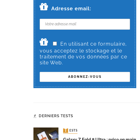
Adresse email:
En utilisant ce formulaire,
vous acceptez le stockage et le
traitement de vos données par ce
site Web.
DERNIERS TESTS
TESTS
Galaxy Z Fold 8 Ultra : prise en main