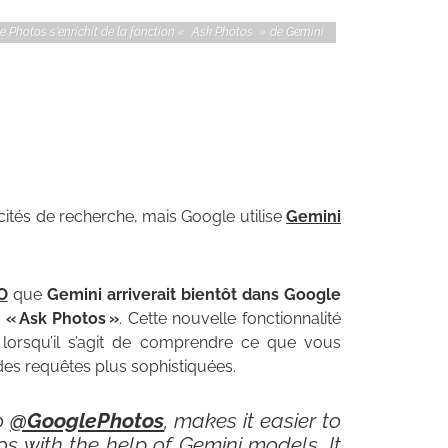
le Photos s'enrichit de la fonction « Ask Photos » de Gemini
ités de recherche, mais Google utilise
Gemini
O
que
Gemini arriverait bientôt dans Google
 « Ask Photos »
. Cette nouvelle fonctionnalité
t lorsqu’il s’agit de comprendre ce que vous
r des requêtes plus sophistiquées.
to
@GooglePhotos
, makes it easier to
s with the help of Gemini models. It