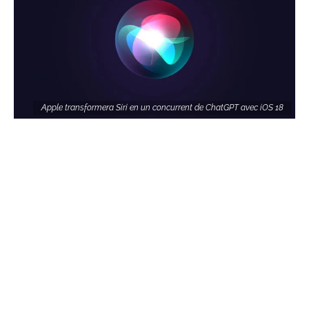
Apple transformera Siri en un concurrent de ChatGPT avec iOS 18