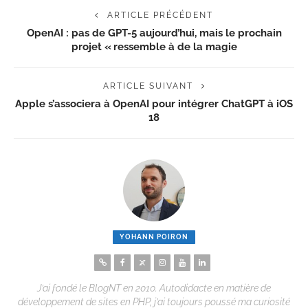
ARTICLE PRÉCÉDENT
OpenAI : pas de GPT-5 aujourd’hui, mais le prochain
projet « ressemble à de la magie
ARTICLE SUIVANT
Apple s’associera à OpenAI pour intégrer ChatGPT à iOS
18
YOHANN POIRON
J’ai fondé le BlogNT en 2010. Autodidacte en matière de
développement de sites en PHP, j’ai toujours poussé ma curiosité