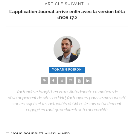
ARTICLE SUIVANT
L’application Journal arrive enfin avec la version bêta
d’iOS 17.2
YOHANN POIRON
J’ai fondé le BlogNT en 2010. Autodidacte en matière de
développement de sites en PHP, j’ai toujours poussé ma curiosité
sur les sujets et les actualités du Web. Je suis actuellement
engagé en tant qu’architecte interopérabilité.
VOUS POURRIEZ AUSSI AIMER