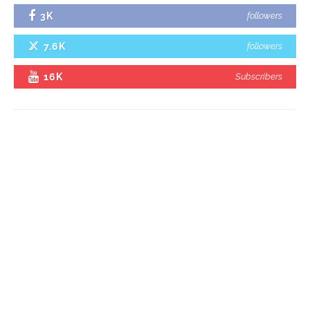
3K
followers
7.6K
followers
16K
Subscribers