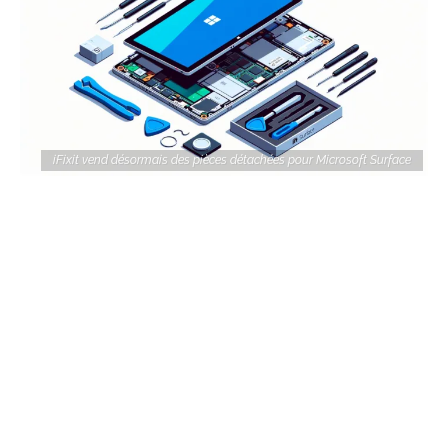
iFixit vend désormais des pièces détachées pour Microsoft Surface